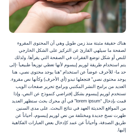
هناك حقيقة مثبتة منذ زمن طويل وهي أن المحتوى المقروء
لصفحة ما سيلهي القارئ عن التركيز على الشكل الخارجي
للنص أو شكل توضع الفقرات في الصفحة التي يقرأها. ولذلك
يتم استخدام طريقة لوريم إيبسوم لأنها تعطي توزيعاَ طبيعياَ -إلى
حد ما- للأحرف عوضاً عن استخدام “هنا يوجد محتوى نصي، هنا
يوجد محتوى نصي” فتجعلها تبدو (أي الأحرف) وكأنها نص مقروء.
العديد من برامح النشر المكتبي وبرامح تحرير صفحات الويب
تستخدم لوريم إيبسوم بشكل إفتراضي كنموذج عن النص، وإذا
قمت بإدخال “lorem ipsum” في أي محرك بحث ستظهر العديد
من المواقع الحديثة العهد في نتائج البحث. على مدى السنين
ظهرت نسخ جديدة ومختلفة من نص لوريم إيبسوم، أحياناً عن
طريق الصدفة، وأحياناً عن عمد كإدخال بعض العبارات الفكاهية
إليها.