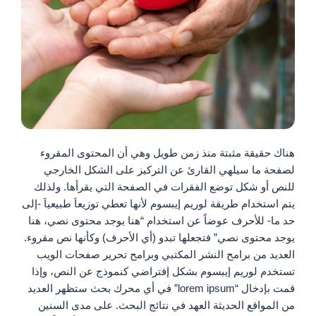
هناك حقيقة مثبتة منذ زمن طويل وهي أن المحتوى المقروء
لصفحة ما سيلهي القارئ عن التركيز على الشكل الخارجي
للنص أو شكل توضع الفقرات في الصفحة التي يقرأها. ولذلك
يتم استخدام طريقة لوريم إيبسوم لأنها تعطي توزيعاَ طبيعياَ -إلى
حد ما- للأحرف عوضاً عن استخدام “هنا يوجد محتوى نصي، هنا
يوجد محتوى نصي” فتجعلها تبدو (أي الأحرف) وكأنها نص مقروء.
العديد من برامح النشر المكتبي وبرامح تحرير صفحات الويب
تستخدم لوريم إيبسوم بشكل إفتراضي كنموذج عن النص، وإذا
قمت بإدخال “lorem ipsum” في أي محرك بحث ستظهر العديد
من المواقع الحديثة العهد في نتائج البحث. على مدى السنين