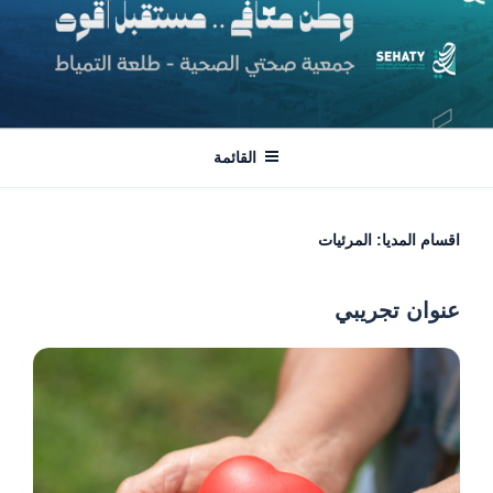
لتجاوز
لى
لمحتوى
جمعية صحتي | طلعة التمياط
وطن معافى .. مستقبل أقوى
القائمة
اقسام المديا:
المرئيات
عنوان تجريبي