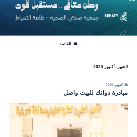
لتجاوز
لى
لمحتوى
جمعية صحتي | طلعة التمياط
وطن معافى .. مستقبل أقوى
القائمة
الشهر:
أكتوبر 2020
نُشر
28 أكتوبر، 2020
في
مبادرة دوائك للبيت واصل